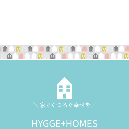
＼ 家
くつろぐ幸せを／
で
HYGGE+HOMES