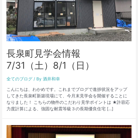
長泉町見学会情報
7/31（土）8/1（日）
全てのブログ
/ By
酒井和幸
こんにちは、わかめです。これまでブログで進捗状況をアップ
してきた長泉町新築現場にて、今月末見学会を開催することに
なりました！ こちらの物件のこだわり見学ポイントは ★許容応
力度計算による、強固な耐震等級３の長期優良住宅 […]