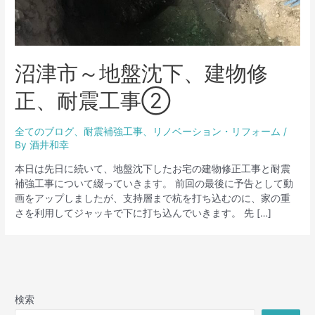
沼津市～地盤沈下、建物修
正、耐震工事➁
全てのブログ
、
耐震補強工事
、
リノベーション・リフォーム
/
By
酒井和幸
本日は先日に続いて、地盤沈下したお宅の建物修正工事と耐震
補強工事について綴っていきます。 前回の最後に予告として動
画をアップしましたが、支持層まで杭を打ち込むのに、家の重
さを利用してジャッキで下に打ち込んでいきます。 先 […]
検索