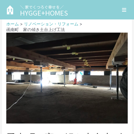
＼ 家でくつろぐ幸せを／
HYGGE+HOMES
ホーム
リノベーション・リフォーム
函南町 家の傾き土台上げ工法