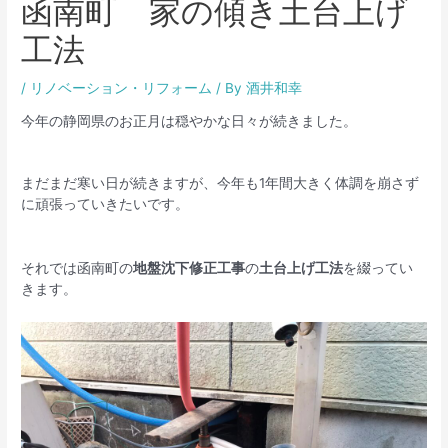
函南町 家の傾き土台上げ
工法
/
リノベーション・リフォーム
/ By
酒井和幸
今年の静岡県のお正月は穏やかな日々が続きました。
まだまだ寒い日が続きますが、今年も1年間大きく体調を崩さず
に頑張っていきたいです。
それでは函南町の
地盤沈下修正工事
の
土台上げ工法
を綴ってい
きます。