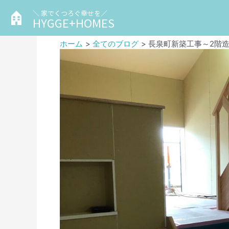
＼ 家でくつろぐ幸せを／
HYGGE+HOMES
ホーム
全てのブログ
長泉町新築工事～2階