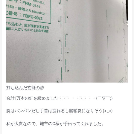
打ち込んだ玄能の跡
合計1万本の釘を締めました・・・・・・・・・(￣▽￣;)
腕はパンパンだし手首は疲れるし腱鞘炎になりそう(>_<)
私が大変なので、施主のO様が手伝ってくれました。