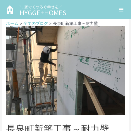
＼ 家でくつろぐ幸せを／
HYGGE+HOMES
ホーム
全てのブログ
長泉町新築工事～耐力壁
長泉町新築工事～耐力壁